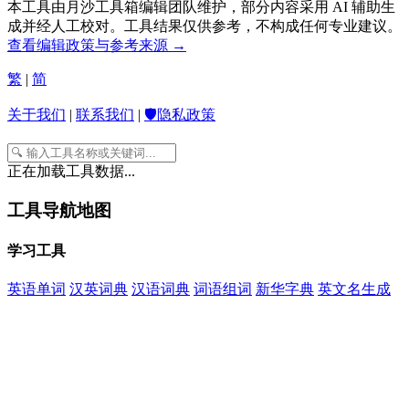
本工具由月沙工具箱编辑团队维护，部分内容采用 AI 辅助生
成并经人工校对。工具结果仅供参考，不构成任何专业建议。
查看编辑政策与参考来源 →
繁
|
简
关于我们
|
联系我们
|
🛡️隐私政策
正在加载工具数据...
工具导航地图
学习工具
英语单词
汉英词典
汉语词典
词语组词
新华字典
英文名生成
五十音字卡
九九乘法学习助手
九九乘法题练习题生成器
小学
生计算题生成
汉字转拼音
唐诗大全
宋词大全
四书五经
元曲
大全
开发工具